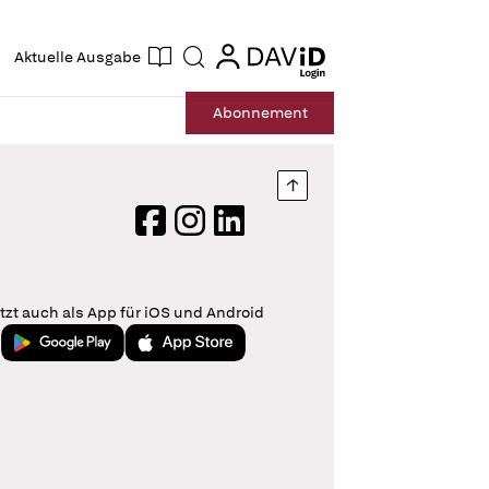
ogin
login
Aktuelle Ausgabe
Suche
Abo
nnement
Nach oben springen
Facebook
Instagram
LinkedIn
tzt auch als App für iOS und Android
Jetzt bei Google Play
Laden im App Store