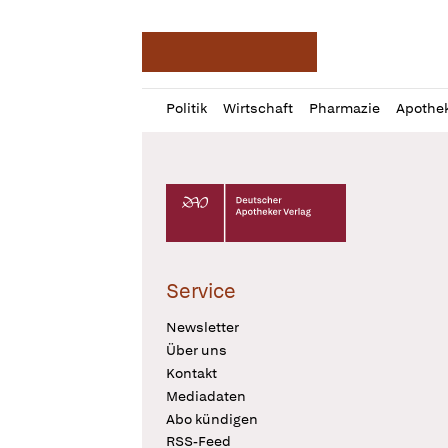
Deutsche Apotheker Ze
Profil
Daz
Politik
Wirtschaft
Pharmazie
Apothe
öffnen
Pur
Abo
öffnen
Deutscher Apotheker Verlag Logo
Service
Newsletter
Über uns
Kontakt
Mediadaten
Abo kündigen
RSS-Feed