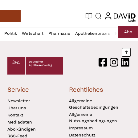
login
login
Aktuelle Ausgabe
Suche
Deutsche Apotheker Zeitung
Profil
Daz
Abo
Politik
Wirtschaft
Pharmazie
Apothekenpraxis
Recht
Sp
öffnen
Pur
Abo
öffnen
Nach
Deutscher Apotheker Verlag Logo
Facebook
Instagram
LinkedI
Service
Rechtliches
Newsletter
Allgemeine
Geschäftsbedingungen
Über uns
Allgemeine
Kontakt
Nutzungsbedingungen
Mediadaten
Impressum
Abo kündigen
Datenschutz
RSS-Feed