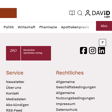
login
login
Aktuelle Ausgabe
Suche
Deutsche Apotheker Zeitung
Profil
Daz
Abo
Politik
Wirtschaft
Pharmazie
Apothekenpraxis
Recht
Sp
öffnen
Pur
Abo
öffnen
Nach
Deutscher Apotheker Verlag Logo
Facebook
Instagram
LinkedI
Service
Rechtliches
Newsletter
Allgemeine
Geschäftsbedingungen
Über uns
Allgemeine
Kontakt
Nutzungsbedingungen
Mediadaten
Impressum
Abo kündigen
Datenschutz
RSS-Feed