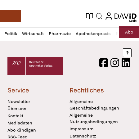
login
login
Aktuelle Ausgabe
Suche
Deutsche Apotheker Zeitung
Profil
Daz
Abo
Politik
Wirtschaft
Pharmazie
Apothekenpraxis
Recht
Sp
öffnen
Pur
Abo
öffnen
Nach
Deutscher Apotheker Verlag Logo
Facebook
Instagram
LinkedI
Service
Rechtliches
Newsletter
Allgemeine
Geschäftsbedingungen
Über uns
Allgemeine
Kontakt
Nutzungsbedingungen
Mediadaten
Impressum
Abo kündigen
Datenschutz
RSS-Feed