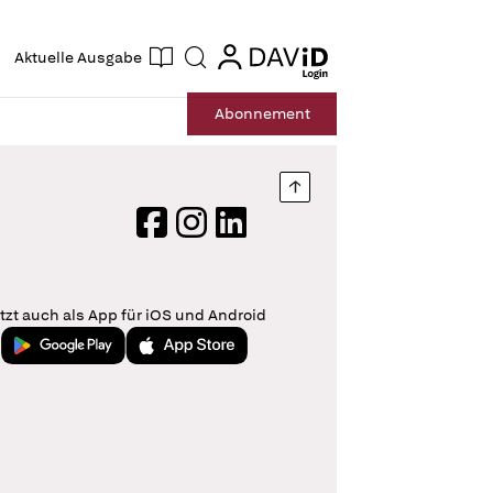
ogin
login
Aktuelle Ausgabe
Suche
Abo
nnement
Nach oben springen
Facebook
Instagram
LinkedIn
tzt auch als App für iOS und Android
Jetzt bei Google Play
Laden im App Store