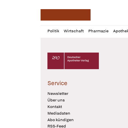
Deutsche Apotheker Ze
Profil
Daz
Politik
Wirtschaft
Pharmazie
Apothe
öffnen
Pur
Abo
öffnen
Deutscher Apotheker Verlag Logo
Service
Newsletter
Über uns
Kontakt
Mediadaten
Abo kündigen
RSS-Feed