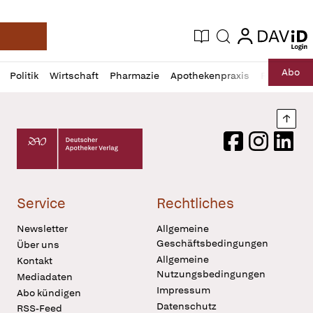
login
login
Aktuelle Ausgabe
Suche
Deutsche Apotheker Zeitung
Profil
Daz
Abo
Politik
Wirtschaft
Pharmazie
Apothekenpraxis
Recht
Sp
öffnen
Pur
Abo
öffnen
Nach
Deutscher Apotheker Verlag Logo
Facebook
Instagram
LinkedI
Service
Rechtliches
Newsletter
Allgemeine
Geschäftsbedingungen
Über uns
Allgemeine
Kontakt
Nutzungsbedingungen
Mediadaten
Impressum
Abo kündigen
Datenschutz
RSS-Feed