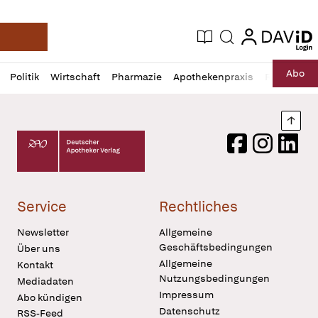
login
login
Aktuelle Ausgabe
Suche
Deutsche Apotheker Zeitung
Profil
Daz
Abo
Politik
Wirtschaft
Pharmazie
Apothekenpraxis
Recht
Sp
öffnen
Pur
Abo
öffnen
Nach
Deutscher Apotheker Verlag Logo
Facebook
Instagram
LinkedI
Service
Rechtliches
Newsletter
Allgemeine
Geschäftsbedingungen
Über uns
Allgemeine
Kontakt
Nutzungsbedingungen
Mediadaten
Impressum
Abo kündigen
Datenschutz
RSS-Feed