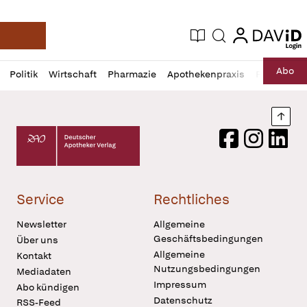
login
login
Aktuelle Ausgabe
Suche
Deutsche Apotheker Zeitung
Profil
Daz
Abo
Politik
Wirtschaft
Pharmazie
Apothekenpraxis
Recht
Sp
öffnen
Pur
Abo
öffnen
Nach
Deutscher Apotheker Verlag Logo
Facebook
Instagram
LinkedI
Service
Rechtliches
Newsletter
Allgemeine
Geschäftsbedingungen
Über uns
Allgemeine
Kontakt
Nutzungsbedingungen
Mediadaten
Impressum
Abo kündigen
Datenschutz
RSS-Feed