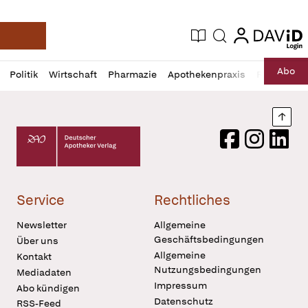
login
login
Aktuelle Ausgabe
Suche
Deutsche Apotheker Zeitung
Profil
Daz
Abo
Politik
Wirtschaft
Pharmazie
Apothekenpraxis
Recht
Sp
öffnen
Pur
Abo
öffnen
Nach
Deutscher Apotheker Verlag Logo
Facebook
Instagram
LinkedI
Service
Rechtliches
Newsletter
Allgemeine
Geschäftsbedingungen
Über uns
Allgemeine
Kontakt
Nutzungsbedingungen
Mediadaten
Impressum
Abo kündigen
Datenschutz
RSS-Feed