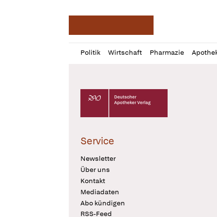
Deutsche Apotheker Ze
Profil
Daz
Politik
Wirtschaft
Pharmazie
Apothe
öffnen
Pur
Abo
öffnen
Deutscher Apotheker Verlag Logo
Service
Newsletter
Über uns
Kontakt
Mediadaten
Abo kündigen
RSS-Feed