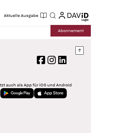
ogin
login
Aktuelle Ausgabe
Suche
Abo
nnement
Nach oben springen
Facebook
Instagram
LinkedIn
tzt auch als App für iOS und Android
Jetzt bei Google Play
Laden im App Store