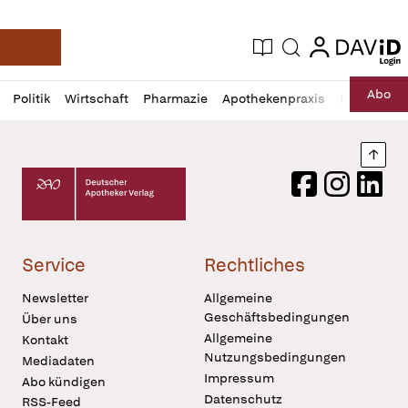
login
login
Aktuelle Ausgabe
Suche
Deutsche Apotheker Zeitung
Profil
Daz
Abo
Politik
Wirtschaft
Pharmazie
Apothekenpraxis
Recht
Sp
öffnen
Pur
Abo
öffnen
Nach
Deutscher Apotheker Verlag Logo
Facebook
Instagram
LinkedI
Service
Rechtliches
Newsletter
Allgemeine
Geschäftsbedingungen
Über uns
Allgemeine
Kontakt
Nutzungsbedingungen
Mediadaten
Impressum
Abo kündigen
Datenschutz
RSS-Feed