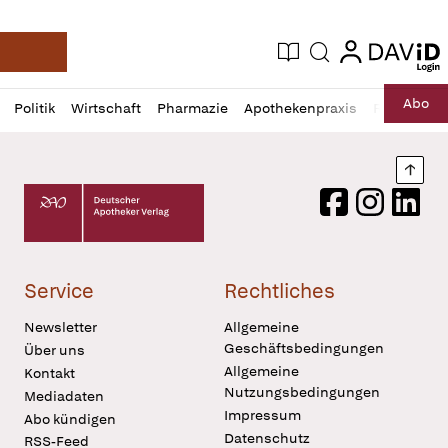
login
login
Aktuelle Ausgabe
Suche
Deutsche Apotheker Zeitung
Profil
Daz
Abo
Politik
Wirtschaft
Pharmazie
Apothekenpraxis
Recht
Sp
öffnen
Pur
Abo
öffnen
Nach
Deutscher Apotheker Verlag Logo
Facebook
Instagram
LinkedI
Service
Rechtliches
Newsletter
Allgemeine
Geschäftsbedingungen
Über uns
Allgemeine
Kontakt
Nutzungsbedingungen
Mediadaten
Impressum
Abo kündigen
Datenschutz
RSS-Feed