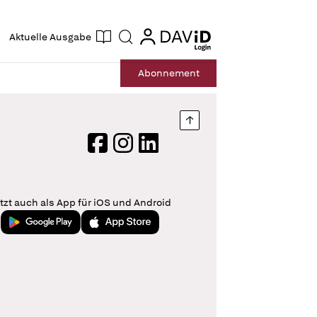
ogin
login
Aktuelle Ausgabe
Suche
Abo
nnement
Nach oben springen
Facebook
Instagram
LinkedIn
tzt auch als App für iOS und Android
Jetzt bei Google Play
Laden im App Store