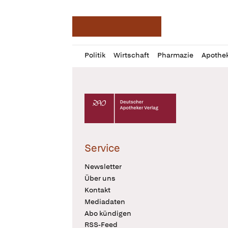
Deutsche Apotheker Ze
Profil
Daz
Politik
Wirtschaft
Pharmazie
Apothe
öffnen
Pur
Abo
öffnen
Deutscher Apotheker Verlag Logo
Service
Newsletter
Über uns
Kontakt
Mediadaten
Abo kündigen
RSS-Feed