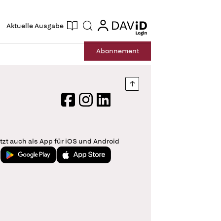
ogin
login
Aktuelle Ausgabe
Suche
Abo
nnement
Nach oben springen
Facebook
Instagram
LinkedIn
tzt auch als App für iOS und Android
Jetzt bei Google Play
Laden im App Store