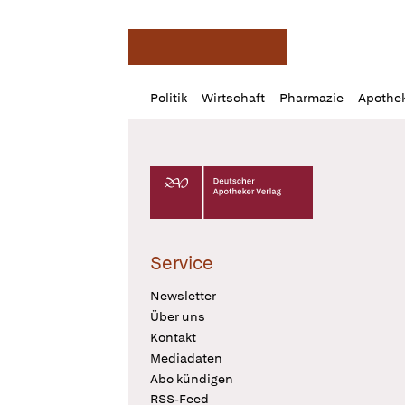
Deutsche Apotheker Ze
Profil
Daz
Politik
Wirtschaft
Pharmazie
Apothe
öffnen
Pur
Abo
öffnen
Deutscher Apotheker Verlag Logo
Service
Newsletter
Über uns
Kontakt
Mediadaten
Abo kündigen
RSS-Feed