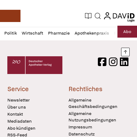
login
login
Aktuelle Ausgabe
Suche
Deutsche Apotheker Zeitung
Profil
Daz
Abo
Politik
Wirtschaft
Pharmazie
Apothekenpraxis
Recht
Sp
öffnen
Pur
Abo
öffnen
Nach
Deutscher Apotheker Verlag Logo
Facebook
Instagram
LinkedI
Service
Rechtliches
Newsletter
Allgemeine
Geschäftsbedingungen
Über uns
Allgemeine
Kontakt
Nutzungsbedingungen
Mediadaten
Impressum
Abo kündigen
Datenschutz
RSS-Feed