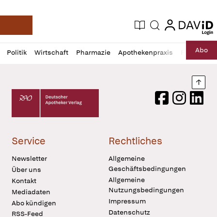
login
login
Aktuelle Ausgabe
Suche
Deutsche Apotheker Zeitung
Profil
Daz
Abo
Politik
Wirtschaft
Pharmazie
Apothekenpraxis
Recht
Sp
öffnen
Pur
Abo
öffnen
Nach
Deutscher Apotheker Verlag Logo
Facebook
Instagram
LinkedI
Service
Rechtliches
Newsletter
Allgemeine
Geschäftsbedingungen
Über uns
Allgemeine
Kontakt
Nutzungsbedingungen
Mediadaten
Impressum
Abo kündigen
Datenschutz
RSS-Feed