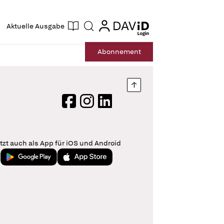
ogin
login
Aktuelle Ausgabe
Suche
Abo
nnement
Nach oben springen
Facebook
Instagram
LinkedIn
tzt auch als App für iOS und Android
Jetzt bei Google Play
Laden im App Store