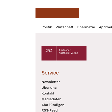
Deutsche Apotheker Ze
Profil
Daz
Politik
Wirtschaft
Pharmazie
Apothe
öffnen
Pur
Abo
öffnen
Deutscher Apotheker Verlag Logo
Service
Newsletter
Über uns
Kontakt
Mediadaten
Abo kündigen
RSS-Feed