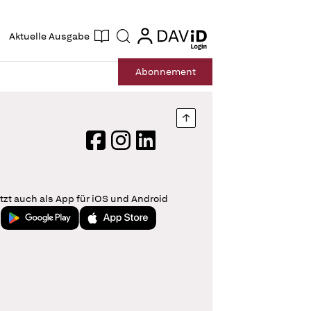
ogin
login
Aktuelle Ausgabe
Suche
Abo
nnement
Nach oben springen
Facebook
Instagram
LinkedIn
tzt auch als App für iOS und Android
Jetzt bei Google Play
Laden im App Store