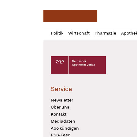
Deutsche Apotheker Ze
Profil
Daz
Politik
Wirtschaft
Pharmazie
Apothe
öffnen
Pur
Abo
öffnen
Deutscher Apotheker Verlag Logo
Service
Newsletter
Über uns
Kontakt
Mediadaten
Abo kündigen
RSS-Feed