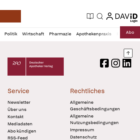
login
login
Aktuelle Ausgabe
Suche
Deutsche Apotheker Zeitung
Profil
Daz
Abo
Politik
Wirtschaft
Pharmazie
Apothekenpraxis
Recht
Sp
öffnen
Pur
Abo
öffnen
Nach
Deutscher Apotheker Verlag Logo
Facebook
Instagram
LinkedI
Service
Rechtliches
Newsletter
Allgemeine
Geschäftsbedingungen
Über uns
Allgemeine
Kontakt
Nutzungsbedingungen
Mediadaten
Impressum
Abo kündigen
Datenschutz
RSS-Feed