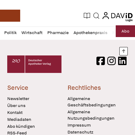
login
login
Aktuelle Ausgabe
Suche
Deutsche Apotheker Zeitung
Profil
Daz
Abo
Politik
Wirtschaft
Pharmazie
Apothekenpraxis
Recht
Sp
öffnen
Pur
Abo
öffnen
Nach
Deutscher Apotheker Verlag Logo
Facebook
Instagram
LinkedI
Service
Rechtliches
Newsletter
Allgemeine
Geschäftsbedingungen
Über uns
Allgemeine
Kontakt
Nutzungsbedingungen
Mediadaten
Impressum
Abo kündigen
Datenschutz
RSS-Feed