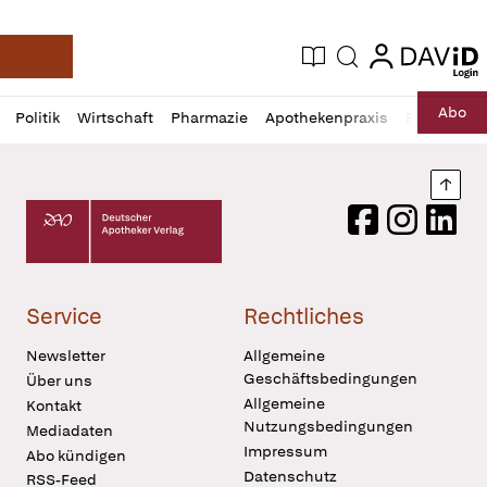
login
login
Aktuelle Ausgabe
Suche
Deutsche Apotheker Zeitung
Profil
Daz
Abo
Politik
Wirtschaft
Pharmazie
Apothekenpraxis
Recht
Sp
öffnen
Pur
Abo
öffnen
Nach
Deutscher Apotheker Verlag Logo
Facebook
Instagram
LinkedI
Service
Rechtliches
Newsletter
Allgemeine
Geschäftsbedingungen
Über uns
Allgemeine
Kontakt
Nutzungsbedingungen
Mediadaten
Impressum
Abo kündigen
Datenschutz
RSS-Feed