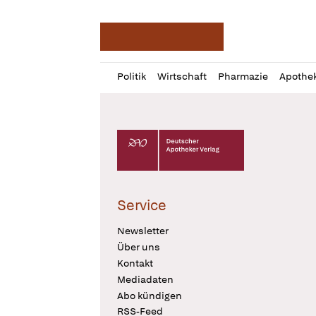
Deutsche Apotheker Ze
Profil
Daz
Politik
Wirtschaft
Pharmazie
Apothe
öffnen
Pur
Abo
öffnen
Deutscher Apotheker Verlag Logo
Service
Newsletter
Über uns
Kontakt
Mediadaten
Abo kündigen
RSS-Feed