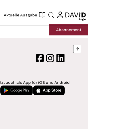
ogin
login
Aktuelle Ausgabe
Suche
Abo
nnement
Nach oben springen
Facebook
Instagram
LinkedIn
tzt auch als App für iOS und Android
Jetzt bei Google Play
Laden im App Store