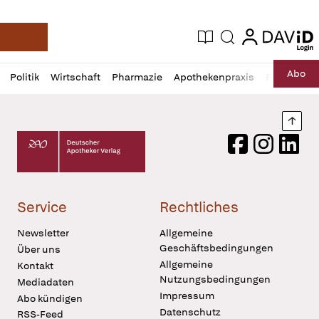
login
login
Aktuelle Ausgabe
Suche
Deutsche Apotheker Zeitung
Profil
Daz
Abo
Politik
Wirtschaft
Pharmazie
Apothekenpraxis
Recht
Sp
öffnen
Pur
Abo
öffnen
Nach
Deutscher Apotheker Verlag Logo
Facebook
Instagram
LinkedI
Service
Rechtliches
Newsletter
Allgemeine
Geschäftsbedingungen
Über uns
Allgemeine
Kontakt
Nutzungsbedingungen
Mediadaten
Impressum
Abo kündigen
Datenschutz
RSS-Feed