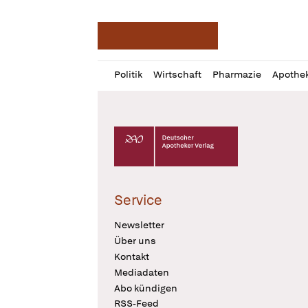
Deutsche Apotheker Ze
Profil
Daz
Politik
Wirtschaft
Pharmazie
Apothe
öffnen
Pur
Abo
öffnen
Deutscher Apotheker Verlag Logo
Service
Newsletter
Über uns
Kontakt
Mediadaten
Abo kündigen
RSS-Feed