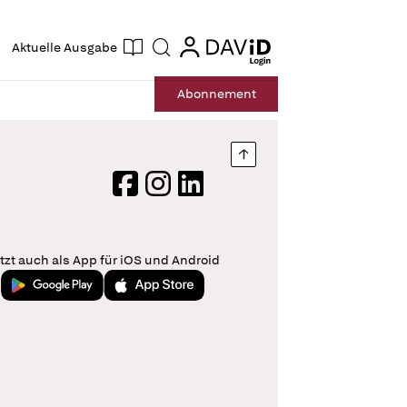
ogin
login
Aktuelle Ausgabe
Suche
Abo
nnement
Nach oben springen
Facebook
Instagram
LinkedIn
tzt auch als App für iOS und Android
Jetzt bei Google Play
Laden im App Store