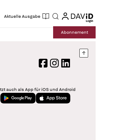
ogin
login
Aktuelle Ausgabe
Suche
Abo
nnement
Nach oben springen
Facebook
Instagram
LinkedIn
tzt auch als App für iOS und Android
Jetzt bei Google Play
Laden im App Store