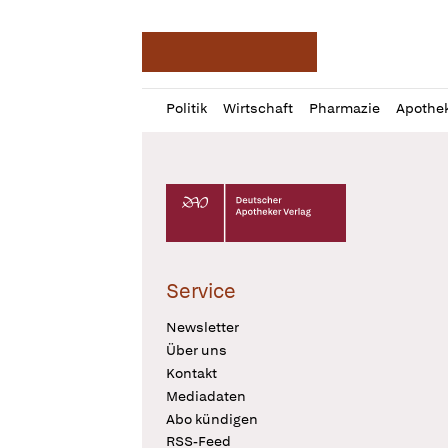
Deutsche Apotheker Ze
Profil
Daz
Politik
Wirtschaft
Pharmazie
Apothe
öffnen
Pur
Abo
öffnen
Deutscher Apotheker Verlag Logo
Service
Newsletter
Über uns
Kontakt
Mediadaten
Abo kündigen
RSS-Feed