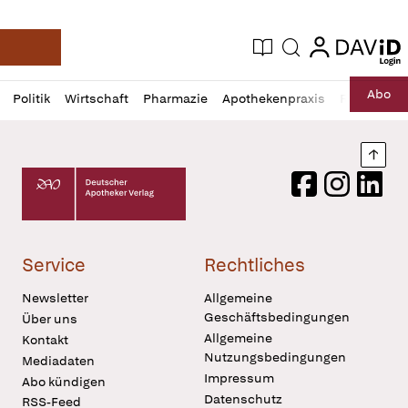
login
login
Aktuelle Ausgabe
Suche
Deutsche Apotheker Zeitung
Profil
Daz
Abo
Politik
Wirtschaft
Pharmazie
Apothekenpraxis
Recht
Sp
öffnen
Pur
Abo
öffnen
Nach
Deutscher Apotheker Verlag Logo
Facebook
Instagram
LinkedI
Service
Rechtliches
Newsletter
Allgemeine
Geschäftsbedingungen
Über uns
Allgemeine
Kontakt
Nutzungsbedingungen
Mediadaten
Impressum
Abo kündigen
Datenschutz
RSS-Feed