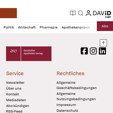
login
login
Aktuelle Ausgabe
Suche
Deutsche Apotheker Zeitung
Profil
Daz
Abo
Politik
Wirtschaft
Pharmazie
Apothekenpraxis
Recht
Sp
öffnen
Pur
Abo
öffnen
Nach
Deutscher Apotheker Verlag Logo
Facebook
Instagram
LinkedI
Service
Rechtliches
Newsletter
Allgemeine
Geschäftsbedingungen
Über uns
Allgemeine
Kontakt
Nutzungsbedingungen
Mediadaten
Impressum
Abo kündigen
Datenschutz
RSS-Feed