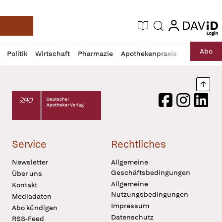
login
login
Aktuelle Ausgabe
Suche
Deutsche Apotheker Zeitung
Profil
Daz
Abo
Politik
Wirtschaft
Pharmazie
Apothekenpraxis
Recht
Sp
öffnen
Pur
Abo
öffnen
Nach
Deutscher Apotheker Verlag Logo
Facebook
Instagram
LinkedI
Service
Rechtliches
Newsletter
Allgemeine
Geschäftsbedingungen
Über uns
Allgemeine
Kontakt
Nutzungsbedingungen
Mediadaten
Impressum
Abo kündigen
Datenschutz
RSS-Feed