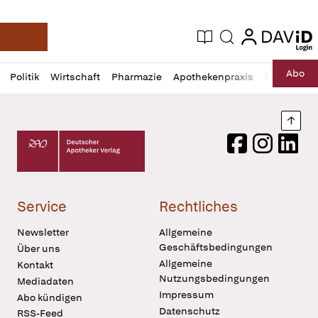
login
login
Aktuelle Ausgabe
Suche
Deutsche Apotheker Zeitung
Profil
Daz
Abo
Politik
Wirtschaft
Pharmazie
Apothekenpraxis
Recht
Sp
öffnen
Pur
Abo
öffnen
Nach
Deutscher Apotheker Verlag Logo
Facebook
Instagram
LinkedI
Service
Rechtliches
Newsletter
Allgemeine
Geschäftsbedingungen
Über uns
Allgemeine
Kontakt
Nutzungsbedingungen
Mediadaten
Impressum
Abo kündigen
Datenschutz
RSS-Feed