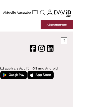
ogin
login
Aktuelle Ausgabe
Suche
Abo
nnement
Nach oben springen
Facebook
Instagram
LinkedIn
tzt auch als App für iOS und Android
Jetzt bei Google Play
Laden im App Store