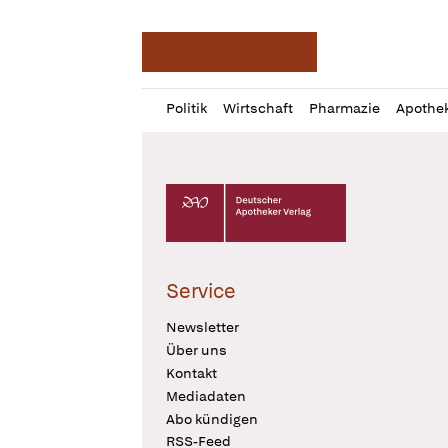
Deutsche Apotheker Ze
Profil
Daz
Politik
Wirtschaft
Pharmazie
Apothe
öffnen
Pur
Abo
öffnen
Deutscher Apotheker Verlag Logo
Service
Newsletter
Über uns
Kontakt
Mediadaten
Abo kündigen
RSS-Feed