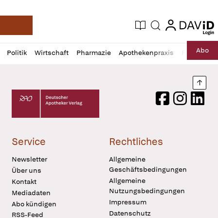
login
login
Aktuelle Ausgabe
Suche
Deutsche Apotheker Zeitung
Profil
Daz
Abo
Politik
Wirtschaft
Pharmazie
Apothekenpraxis
Recht
Sp
öffnen
Pur
Abo
öffnen
Nach
Deutscher Apotheker Verlag Logo
Facebook
Instagram
LinkedI
Service
Rechtliches
Newsletter
Allgemeine
Geschäftsbedingungen
Über uns
Allgemeine
Kontakt
Nutzungsbedingungen
Mediadaten
Impressum
Abo kündigen
Datenschutz
RSS-Feed