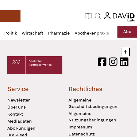
login
login
Aktuelle Ausgabe
Suche
Deutsche Apotheker Zeitung
Profil
Daz
Abo
Politik
Wirtschaft
Pharmazie
Apothekenpraxis
Recht
Sp
öffnen
Pur
Abo
öffnen
Nach
Deutscher Apotheker Verlag Logo
Facebook
Instagram
LinkedI
Service
Rechtliches
Newsletter
Allgemeine
Geschäftsbedingungen
Über uns
Allgemeine
Kontakt
Nutzungsbedingungen
Mediadaten
Impressum
Abo kündigen
Datenschutz
RSS-Feed