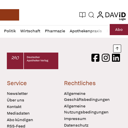
login
login
Aktuelle Ausgabe
Suche
Deutsche Apotheker Zeitung
Profil
Daz
Abo
Politik
Wirtschaft
Pharmazie
Apothekenpraxis
Recht
Sp
öffnen
Pur
Abo
öffnen
Nach
Deutscher Apotheker Verlag Logo
Facebook
Instagram
LinkedI
Service
Rechtliches
Newsletter
Allgemeine
Geschäftsbedingungen
Über uns
Allgemeine
Kontakt
Nutzungsbedingungen
Mediadaten
Impressum
Abo kündigen
Datenschutz
RSS-Feed