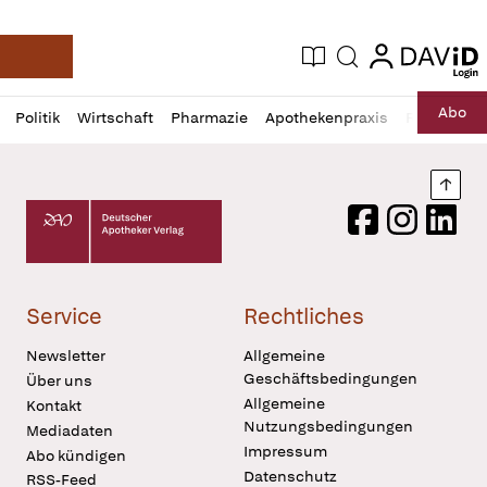
login
login
Aktuelle Ausgabe
Suche
Deutsche Apotheker Zeitung
Profil
Daz
Abo
Politik
Wirtschaft
Pharmazie
Apothekenpraxis
Recht
Sp
öffnen
Pur
Abo
öffnen
Nach
Deutscher Apotheker Verlag Logo
Facebook
Instagram
LinkedI
Service
Rechtliches
Newsletter
Allgemeine
Geschäftsbedingungen
Über uns
Allgemeine
Kontakt
Nutzungsbedingungen
Mediadaten
Impressum
Abo kündigen
Datenschutz
RSS-Feed