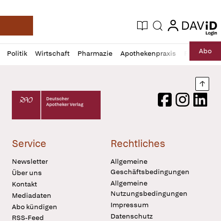
login
login
Aktuelle Ausgabe
Suche
Deutsche Apotheker Zeitung
Profil
Daz
Abo
Politik
Wirtschaft
Pharmazie
Apothekenpraxis
Recht
Sp
öffnen
Pur
Abo
öffnen
Nach
Deutscher Apotheker Verlag Logo
Facebook
Instagram
LinkedI
Service
Rechtliches
Newsletter
Allgemeine
Geschäftsbedingungen
Über uns
Allgemeine
Kontakt
Nutzungsbedingungen
Mediadaten
Impressum
Abo kündigen
Datenschutz
RSS-Feed