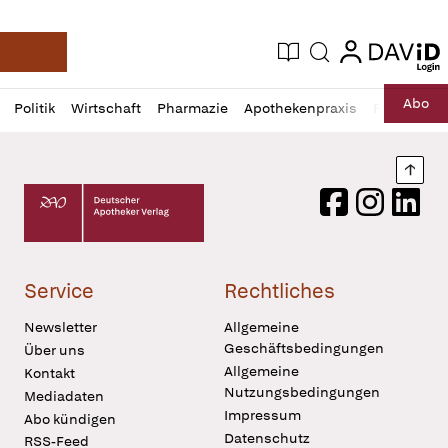
login
login
Aktuelle Ausgabe
Suche
Deutsche Apotheker Zeitung
Profil
Daz
Abo
Politik
Wirtschaft
Pharmazie
Apothekenpraxis
Recht
Sp
öffnen
Pur
Abo
öffnen
Nach
Deutscher Apotheker Verlag Logo
Facebook
Instagram
LinkedI
Service
Rechtliches
Newsletter
Allgemeine
Geschäftsbedingungen
Über uns
Allgemeine
Kontakt
Nutzungsbedingungen
Mediadaten
Impressum
Abo kündigen
Datenschutz
RSS-Feed