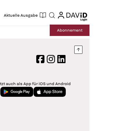
ogin
login
Aktuelle Ausgabe
Suche
Abo
nnement
Nach oben springen
Facebook
Instagram
LinkedIn
tzt auch als App für iOS und Android
Jetzt bei Google Play
Laden im App Store