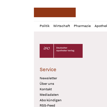
Deutsche Apotheker Ze
Profil
Daz
Politik
Wirtschaft
Pharmazie
Apothe
öffnen
Pur
Abo
öffnen
Deutscher Apotheker Verlag Logo
Service
Newsletter
Über uns
Kontakt
Mediadaten
Abo kündigen
RSS-Feed