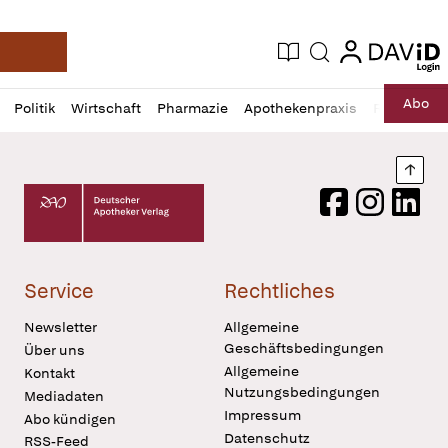
login
login
Aktuelle Ausgabe
Suche
Deutsche Apotheker Zeitung
Profil
Daz
Abo
Politik
Wirtschaft
Pharmazie
Apothekenpraxis
Recht
Sp
öffnen
Pur
Abo
öffnen
Nach
Deutscher Apotheker Verlag Logo
Facebook
Instagram
LinkedI
Service
Rechtliches
Newsletter
Allgemeine
Geschäftsbedingungen
Über uns
Allgemeine
Kontakt
Nutzungsbedingungen
Mediadaten
Impressum
Abo kündigen
Datenschutz
RSS-Feed