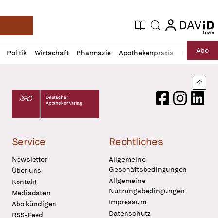
login
login
Aktuelle Ausgabe
Suche
Deutsche Apotheker Zeitung
Profil
Daz
Abo
Politik
Wirtschaft
Pharmazie
Apothekenpraxis
Recht
Sp
öffnen
Pur
Abo
öffnen
Nach
Deutscher Apotheker Verlag Logo
Facebook
Instagram
LinkedI
Service
Rechtliches
Newsletter
Allgemeine
Geschäftsbedingungen
Über uns
Allgemeine
Kontakt
Nutzungsbedingungen
Mediadaten
Impressum
Abo kündigen
Datenschutz
RSS-Feed