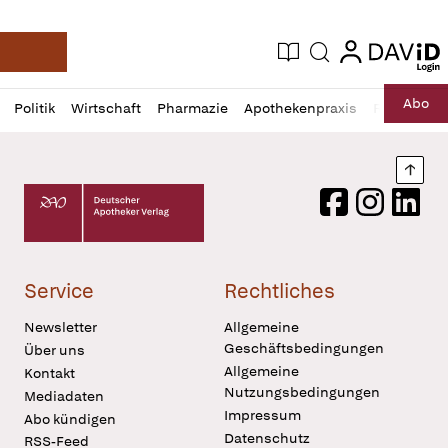
login
login
Aktuelle Ausgabe
Suche
Deutsche Apotheker Zeitung
Profil
Daz
Abo
Politik
Wirtschaft
Pharmazie
Apothekenpraxis
Recht
Sp
öffnen
Pur
Abo
öffnen
Nach
Deutscher Apotheker Verlag Logo
Facebook
Instagram
LinkedI
Service
Rechtliches
Newsletter
Allgemeine
Geschäftsbedingungen
Über uns
Allgemeine
Kontakt
Nutzungsbedingungen
Mediadaten
Impressum
Abo kündigen
Datenschutz
RSS-Feed