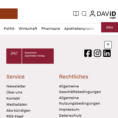
login
login
Aktuelle Ausgabe
Suche
Deutsche Apotheker Zeitung
Profil
Daz
Abo
Politik
Wirtschaft
Pharmazie
Apothekenpraxis
Recht
Sp
öffnen
Pur
Abo
öffnen
Nach
Deutscher Apotheker Verlag Logo
Facebook
Instagram
LinkedI
Service
Rechtliches
Newsletter
Allgemeine
Geschäftsbedingungen
Über uns
Allgemeine
Kontakt
Nutzungsbedingungen
Mediadaten
Impressum
Abo kündigen
Datenschutz
RSS-Feed