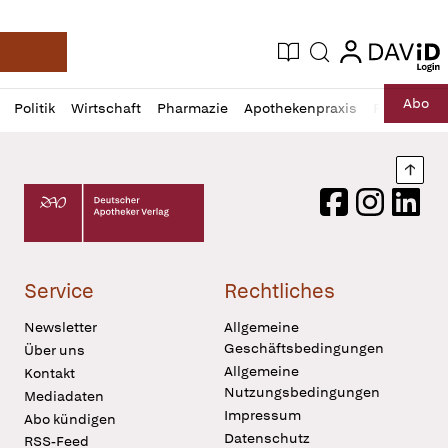
login
login
Aktuelle Ausgabe
Suche
Deutsche Apotheker Zeitung
Profil
Daz
Abo
Politik
Wirtschaft
Pharmazie
Apothekenpraxis
Recht
Sp
öffnen
Pur
Abo
öffnen
Nach
Deutscher Apotheker Verlag Logo
Facebook
Instagram
LinkedI
Service
Rechtliches
Newsletter
Allgemeine
Geschäftsbedingungen
Über uns
Allgemeine
Kontakt
Nutzungsbedingungen
Mediadaten
Impressum
Abo kündigen
Datenschutz
RSS-Feed