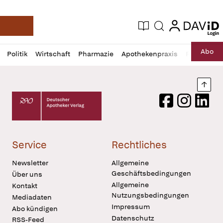
login
login
Aktuelle Ausgabe
Suche
Deutsche Apotheker Zeitung
Profil
Daz
Abo
Politik
Wirtschaft
Pharmazie
Apothekenpraxis
Recht
Sp
öffnen
Pur
Abo
öffnen
Nach
Deutscher Apotheker Verlag Logo
Facebook
Instagram
LinkedI
Service
Rechtliches
Newsletter
Allgemeine
Geschäftsbedingungen
Über uns
Allgemeine
Kontakt
Nutzungsbedingungen
Mediadaten
Impressum
Abo kündigen
Datenschutz
RSS-Feed