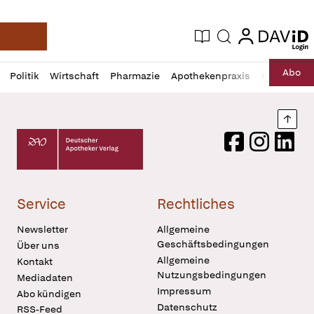
login
login
Aktuelle Ausgabe
Suche
Deutsche Apotheker Zeitung
Profil
Daz
Abo
Politik
Wirtschaft
Pharmazie
Apothekenpraxis
Recht
Sp
öffnen
Pur
Abo
öffnen
Nach
Deutscher Apotheker Verlag Logo
Facebook
Instagram
LinkedI
Service
Rechtliches
Newsletter
Allgemeine
Geschäftsbedingungen
Über uns
Allgemeine
Kontakt
Nutzungsbedingungen
Mediadaten
Impressum
Abo kündigen
Datenschutz
RSS-Feed