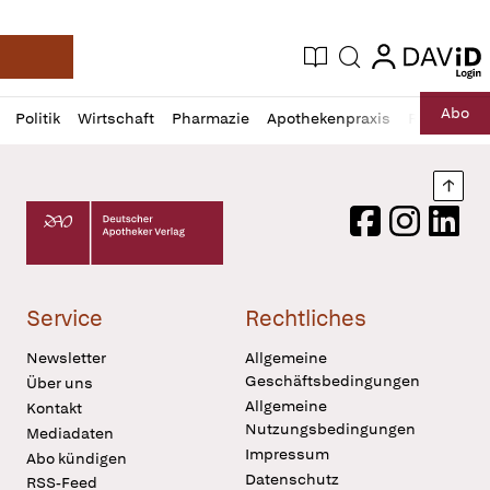
login
login
Aktuelle Ausgabe
Suche
Deutsche Apotheker Zeitung
Profil
Daz
Abo
Politik
Wirtschaft
Pharmazie
Apothekenpraxis
Recht
Sp
öffnen
Pur
Abo
öffnen
Nach
Deutscher Apotheker Verlag Logo
Facebook
Instagram
LinkedI
Service
Rechtliches
Newsletter
Allgemeine
Geschäftsbedingungen
Über uns
Allgemeine
Kontakt
Nutzungsbedingungen
Mediadaten
Impressum
Abo kündigen
Datenschutz
RSS-Feed