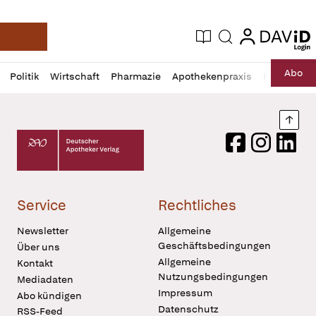
login
login
Aktuelle Ausgabe
Suche
Deutsche Apotheker Zeitung
Profil
Daz
Abo
Politik
Wirtschaft
Pharmazie
Apothekenpraxis
Recht
Sp
öffnen
Pur
Abo
öffnen
Nach
Deutscher Apotheker Verlag Logo
Facebook
Instagram
LinkedI
Service
Rechtliches
Newsletter
Allgemeine
Geschäftsbedingungen
Über uns
Allgemeine
Kontakt
Nutzungsbedingungen
Mediadaten
Impressum
Abo kündigen
Datenschutz
RSS-Feed