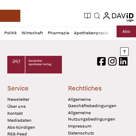
login
login
Aktuelle Ausgabe
Suche
Deutsche Apotheker Zeitung
Profil
Daz
Abo
Politik
Wirtschaft
Pharmazie
Apothekenpraxis
Recht
Sp
öffnen
Pur
Abo
öffnen
Nach
Deutscher Apotheker Verlag Logo
Facebook
Instagram
LinkedI
Service
Rechtliches
Newsletter
Allgemeine
Geschäftsbedingungen
Über uns
Allgemeine
Kontakt
Nutzungsbedingungen
Mediadaten
Impressum
Abo kündigen
Datenschutz
RSS-Feed