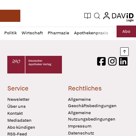
login
login
Aktuelle Ausgabe
Suche
Deutsche Apotheker Zeitung
Profil
Daz
Abo
Politik
Wirtschaft
Pharmazie
Apothekenpraxis
Recht
Sp
öffnen
Pur
Abo
öffnen
Nach
Deutscher Apotheker Verlag Logo
Facebook
Instagram
LinkedI
Service
Rechtliches
Newsletter
Allgemeine
Geschäftsbedingungen
Über uns
Allgemeine
Kontakt
Nutzungsbedingungen
Mediadaten
Impressum
Abo kündigen
Datenschutz
RSS-Feed