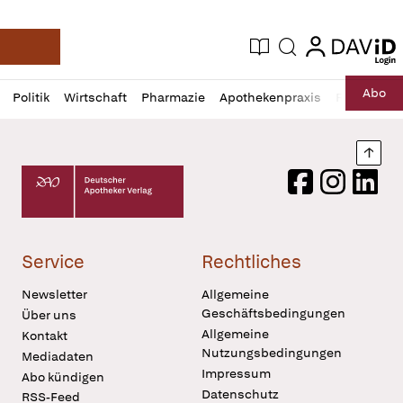
login
login
Aktuelle Ausgabe
Suche
Deutsche Apotheker Zeitung
Profil
Daz
Abo
Politik
Wirtschaft
Pharmazie
Apothekenpraxis
Recht
Sp
öffnen
Pur
Abo
öffnen
Nach
Deutscher Apotheker Verlag Logo
Facebook
Instagram
LinkedI
Service
Rechtliches
Newsletter
Allgemeine
Geschäftsbedingungen
Über uns
Allgemeine
Kontakt
Nutzungsbedingungen
Mediadaten
Impressum
Abo kündigen
Datenschutz
RSS-Feed