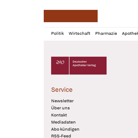
Deutsche Apotheker Ze
Profil
Daz
Politik
Wirtschaft
Pharmazie
Apothe
öffnen
Pur
Abo
öffnen
Deutscher Apotheker Verlag Logo
Service
Newsletter
Über uns
Kontakt
Mediadaten
Abo kündigen
RSS-Feed