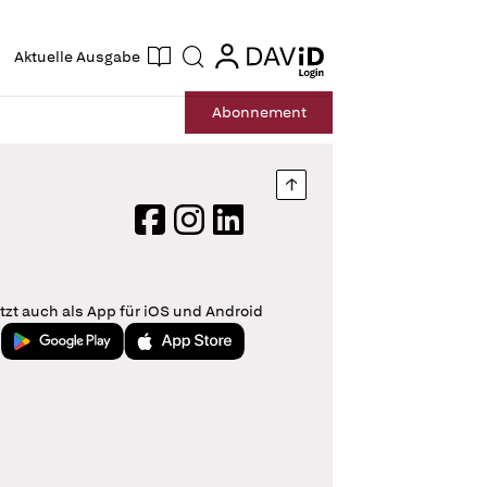
ogin
login
Aktuelle Ausgabe
Suche
Abo
nnement
Nach oben springen
Facebook
Instagram
LinkedIn
tzt auch als App für iOS und Android
Jetzt bei Google Play
Laden im App Store